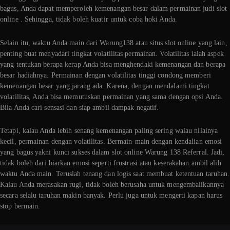
bagus, Anda dapat memperoleh kemenangan besar dalam permainan judi slot
online . Sehingga, tidak boleh kuatir untuk coba hoki Anda.
Selain itu, waktu Anda main dari Warung138 atau situs slot online yang lain,
penting buat menyadari tingkat volatilitas permainan. Volatilitas ialah aspek
yang tentukan berapa kerap Anda bisa menghendaki kemenangan dan berapa
besar hadiahnya. Permainan dengan volatilitas tinggi condong memberi
kemenangan besar yang jarang ada. Karena, dengan mendalami tingkat
volatilitas, Anda bisa memutuskan permainan yang sama dengan opsi Anda.
Bila Anda cari sensasi dan siap ambil dampak negatif.
Tetapi, kalau Anda lebih senang kemenangan paling sering walau nilainya
kecil, permainan dengan volatilitas. Bermain-main dengan kendalian emosi
yang bagus yakni kunci sukses dalam slot online Warung 138 Referral. Jadi,
tidak boleh dari biarkan emosi seperti frustrasi atau keserakahan ambil alih
waktu Anda main. Teruslah tenang dan logis saat membuat ketentuan taruhan.
Kalau Anda merasakan rugi, tidak boleh berusaha untuk mengembalikannya
secara selalu taruhan makin banyak. Perlu juga untuk mengerti kapan harus
stop bermain.