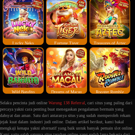
Lucky Neko
Fortune Tiger
Treasures of Aztec
Wild Bandito
Dreams of Macau
Rooster Rumble
Selaku pencinta judi online
Warung 138 Referral
, cari situs yang paling dari
percaya yakni cara penting buat menegaskan pengalaman bermain yang
dahsyat dan aman. Satu dari antaranya situs yang sudah memperoleh rekam
jejak kuat dalam industri judi online. Dalam artikel berikut, kami bakal
mengkaji kenapa yakni alternatif yang baik untuk banyak pemain slot online.
Kami yaitu salah satunya situs taruhan online yang sudah lama bekerja dari