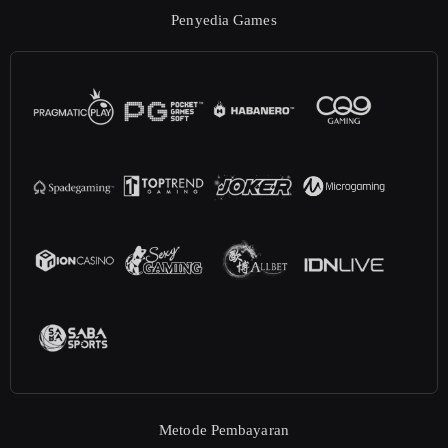
Penyedia Games
Metode Pembayaran