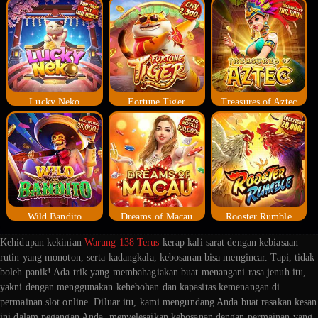
Lucky Neko
Fortune Tiger
Treasures of Aztec
Wild Bandito
Dreams of Macau
Rooster Rumble
Kehidupan kekinian
Warung 138 Terus
kerap kali sarat dengan kebiasaan
rutin yang monoton, serta kadangkala, kebosanan bisa mengincar. Tapi, tidak
boleh panik! Ada trik yang membahagiakan buat menangani rasa jenuh itu,
yakni dengan menggunakan kehebohan dan kapasitas kemenangan di
permainan slot online. Diluar itu, kami mengundang Anda buat rasakan kesan
ini dalam pegangan Anda, menyelesaikan kebosanan dengan permainan yang