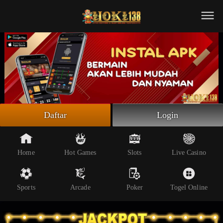
Beranda
Slot Online
Live Casino
Sportsbook
Arcade
Togel Online
Daftar
Login
Poker
Whatsapp
Home
Hot Games
Slots
Live Casino
Telegram
Sports
Arcade
Poker
Togel Online
Livechat