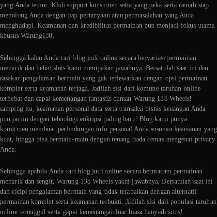
yang Anda temui. Klub support konsumen setia yang peka serta ramah siap
menolong Anda dengan tiap pertanyaan atau permasalahan yang Anda
menghadapi. Keamanan dan kredibilitas permainan pun menjadi fokus utama
khusus Warung138.
Sehingga kalau Anda cari blog judi online secara bervariasi permainan
menarik dan hebat,slots kami merupakan jawabnya. Bersatulah saat ini dan
rasakan pengalaman bermain yang gak terlewatkan dengan opsi permainan
komplet serta keamanan terjaga. Jadilah sisi dari komune taruhan online
terhebat dan capai kemenangan fantastis cuman Warung 138 Wheels!
samping itu, keamanan personal data serta transaksi bisnis keuangan Anda
pun jamin dengan tehnologi enkripsi paling baru. Blog kami punya
komitmen membuat perlindungan info personal Anda susunan keamanan yan
kuat, hingga bisa bermain-main dengan tenang tiada cemas mengenai privacy
Anda.
Sehingga apabila Anda cari blog judi online secara bermacam permainan
menarik dan sengit, Warung 138 Wheels yakni jawabnya. Bersatulah saat ini
dan cicipi pengalaman bermain yang tidak terabaikan dengan alternatif
permainan komplet serta keamanan terbukti. Jadilah sisi dari populasi taruhan
online terunggul serta gapai kemenangan luar biasa hanyadi situs!