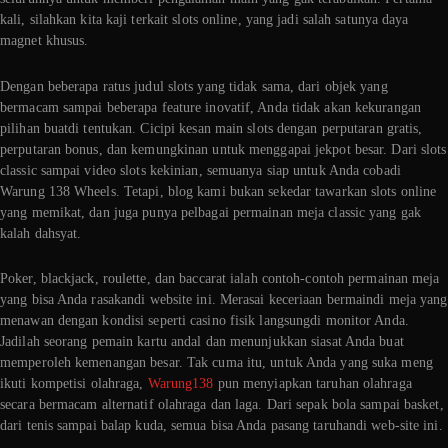
kali, silahkan kita kaji terkait slots online, yang jadi salah satunya daya
magnet khusus.
Dengan beberapa ratus judul slots yang tidak sama, dari objek yang
bermacam sampai beberapa feature inovatif, Anda tidak akan kekurangan
pilihan buatdi tentukan. Cicipi kesan main slots dengan perputaran gratis,
perputaran bonus, dan kemungkinan untuk menggapai jekpot besar. Dari slots
classic sampai video slots kekinian, semuanya siap untuk Anda cobadi
Warung 138 Wheels. Tetapi, blog kami bukan sekedar tawarkan slots online
yang memikat, dan juga punya pelbagai permainan meja classic yang gak
kalah dahsyat.
Poker, blackjack, roulette, dan baccarat ialah contoh-contoh permainan meja
yang bisa Anda rasakandi website ini. Merasai keceriaan bermaindi meja yang
menawan dengan kondisi seperti casino fisik langsungdi monitor Anda.
Jadilah seorang pemain kartu andal dan menunjukkan siasat Anda buat
memperoleh kemenangan besar. Tak cuma itu, untuk Anda yang suka meng
ikuti kompetisi olahraga,
Warung138
pun menyiapkan taruhan olahraga
secara bermacam alternatif olahraga dan laga. Dari sepak bola sampai basket,
dari tenis sampai balap kuda, semua bisa Anda pasang taruhandi web-site ini.