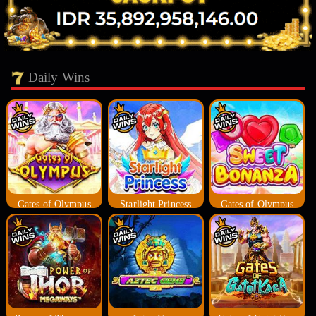
Daily Wins
Gates of Olympus
Starlight Princess
Gates of Olympus