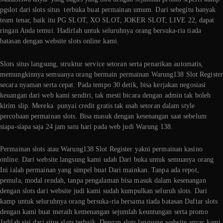
pgslot dari slots situs terbuka buat permainan umum. Dari sebegitu banyak
team tenar, baik itu PG SLOT, XO SLOT, JOKER SLOT, LIVE 22, dapat
ringan Anda temui. Hadirlah untuk seluruhnya orang bersuka-ria tiada
batasan dengan website slots online kami.
Slots situs langsung, struktur service setoran serta penarikan automatis,
memungkinnya semuanya orang bermain permainan Warung138 Slot Register
secara nyaman serta cepat. Pada tempo 30 detik, bisa kerjakan negosiasi
keuangan dari web kami sendiri, tak mesti bicara dengan admin tak boleh
kirim slip. Mereka punyai credit gratis tak usah setoran dalam style
percobaan permainan slots. Bisa masuk dengan kesenangan saat sebelum
siapa-siapa saja 24 jam satu hari pada web judi Warung 138.
Permainan slots atau Warung138 Slot Register yakni permainan kasino
online. Dari website langsung kami udah Dari buka untuk semuanya orang
Ini ialah permainan yang simpel buat Dari mainkan. Tanpa ada repot,
pemula, modal rendah, tanpa pengalaman bisa masuk dalam kesenangan
dengan slots dari website judi kami sudah kumpulkan seluruh slots. Dari
kamp untuk seluruhnya orang bersuka-ria bersama tiada batasan Daftar slots
dengan kami buat meraih kemenangan sejumlah keuntungan serta promo
Jadilah sisi dari situs slots terbaik. Dengan slots langsung website anyar kami