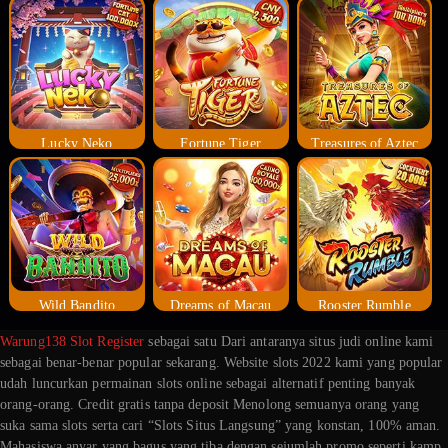
Lucky Neko
Fortune Tiger
Treasures of Aztec
Wild Bandito
Dreams of Macau
Rooster Rumble
Warung138 Slot Register
sebagai satu Dari antaranya situs judi online kami
sebagai benar-benar popular sekarang. Website slots 2022 kami yang popular
udah luncurkan permainan slots online sebagai alternatif penting banyak
orang-orang. Credit gratis tanpa deposit Menolong semuanya orang yang
suka sama slots serta cari “Slots Situs Langsung” yang konstan, 100% aman.
Mahasiswa anyar yang bagus yang tiba dengan sejumlah promo seperti kamp